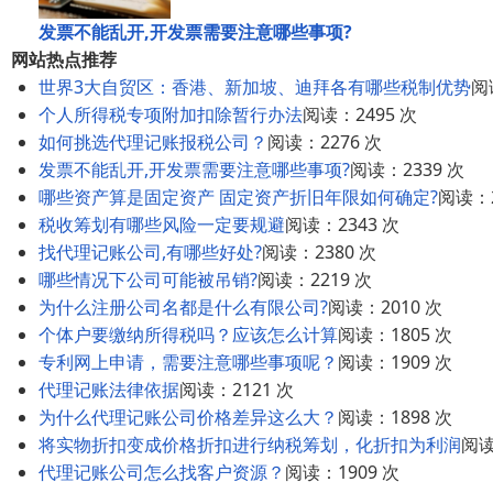
发票不能乱开,开发票需要注意哪些事项?
网站热点推荐
世界3大自贸区：香港、新加坡、迪拜各有哪些税制优势
阅
个人所得税专项附加扣除暂行办法
阅读：2495 次
如何挑选代理记账报税公司？
阅读：2276 次
发票不能乱开,开发票需要注意哪些事项?
阅读：2339 次
哪些资产算是固定资产 固定资产折旧年限如何确定?
阅读：2
税收筹划有哪些风险一定要规避
阅读：2343 次
找代理记账公司,有哪些好处?
阅读：2380 次
哪些情况下公司可能被吊销?
阅读：2219 次
为什么注册公司名都是什么有限公司?
阅读：2010 次
个体户要缴纳所得税吗？应该怎么计算
阅读：1805 次
专利网上申请，需要注意哪些事项呢？
阅读：1909 次
代理记账法律依据
阅读：2121 次
为什么代理记账公司价格差异这么大？
阅读：1898 次
将实物折扣变成价格折扣进行纳税筹划，化折扣为利润
阅读
代理记账公司怎么找客户资源？
阅读：1909 次