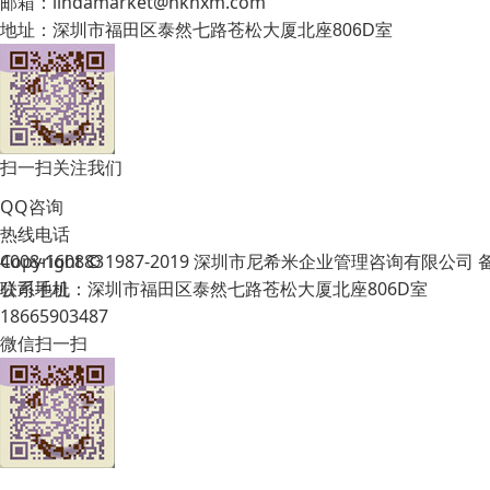
邮箱：lindamarket@hknxm.com
地址：
深圳市福田区泰然七路苍松大厦北座806D室
扫一扫关注我们
QQ咨询
热线电话
Copyright © 1987-2019 深圳市尼希米企业管理咨询有限公司
4008-160883
公司地址：深圳市福田区泰然七路苍松大厦北座806D室
联系手机
18665903487
微信扫一扫