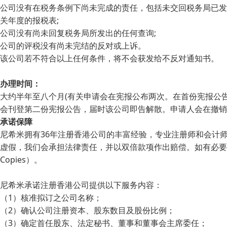
公司没有在税务条例下尚未完成的责任，包括未交回税务局已发
关年度的报税表;
公司没有尚未回复税务局所发出的任何查询;
公司的评税没有尚未完结的反对或上诉。
该公司若不符合以上任何条件，将不会获发给不反对通知书。
办理时间：
大约半年至八个月(有关申请会在宪报公布两次。在首份宪报公
会刊登第二份宪报公告，届时该公司即告解散。申请人会在撤销
承诺保障
尼希米拥有36年注册香港公司的丰富经验，专业注册师和会计
虚假，我们会承担法律责任，并以双倍款项作出赔偿。如有必要，可要
Copies）。
尼希米承诺注册香港公司提供以下服务内容：
（1）核准拟订之公司名称；
（2）确认公司注册资本、股东数目及股份比例；
（3）确定首任股东、法定秘书、董事和董事会主席委任；