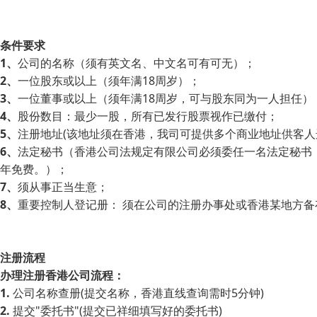
条件要求
1、
公司的名称（须有英文名、中文名可有可无）；
2、
一位股东或以上（须年满18周岁）；
3、
一位董事或以上（须年满18周岁，可与股东同为一人担任）
4、
股份数目：最少一股，所有已发行股票视作已缴付；
5、
注册地址(该地址须在香港，我司可提供多个商业地址供客人
6、
法定秘书（香港公司法规定有限公司必须委任一名法定秘书，
年免费。）；
7、
须从事正当生意；
8、
重要控制人登记册： 须在公司的注册办事处或香港某地方
注册流程
办理注册香港公司流程：
1.
公司名称查册(提交名称，香港直线查询需时5分钟)
2.
提交"委托书"(提交已祥细填写好的委托书)