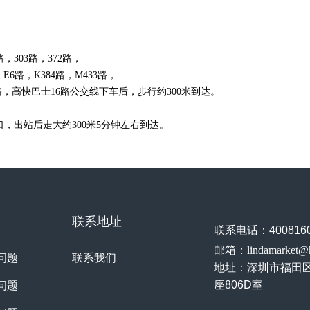
，303路，372路，
，E6路，K384路，M433路，
70路，高快巴士16路公交线下车后，步行约300米到达。
出口，出站后走大约300米5分钟左右到达。
联系地址
联系电话：4008160
邮箱：lindamarket@
问题
联系我们
地址：
深圳市福田
座806D室
问题