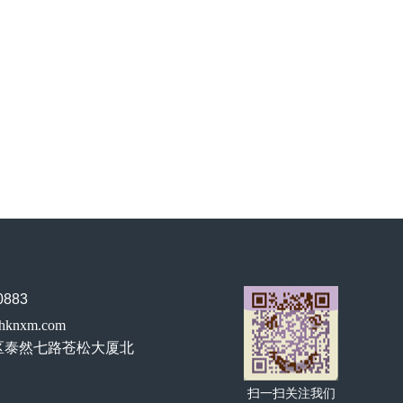
883
hknxm.com
区泰然七路苍松大厦北
扫一扫关注我们