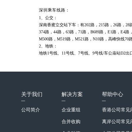
深圳乘车线路：
1、公交：
深南香蜜立交站下车：有202路，215路，26路，28路
374路，44路，63路，71路，B689路，E1路，E4路
M500路，M519路，M521路，N10路，高峰快线
2、地铁：
地铁1号线、11号线、7号线、9号线/车公庙站D2
关于我们
解决方案
帮助中心
公司简介
企业重组
香港公司常见
合并收购
离岸公司常见