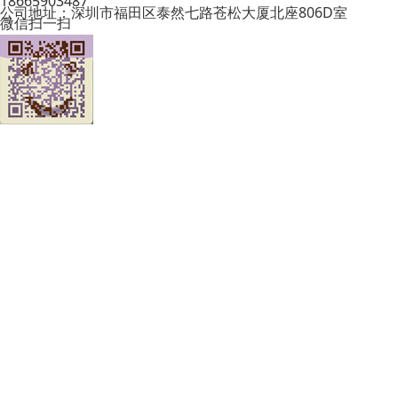
18665903487
公司地址：深圳市福田区泰然七路苍松大厦北座806D室
微信扫一扫