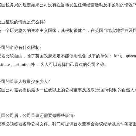
英国税务局的规定如果公司没有在当地发生任何经营活动及不盈利的情况
企业征税的情况是怎么样?
是一个历史悠久的资本主义国家，其税制很健全，在英国当地实地经营及
公司的名称有什么限制?
比较自由，除了英国政府规定不能使用包含 以下的单词： king，queen association, fed
 ,institute , institution外， 客人可以选择自己喜欢的公司名称。
公司的董事人数最少多少人?
英国公司需要提供最少一位或以上的公司董事及股东(无国际限制的自然人或
英国公司后，公司董事还需要做哪些事情?
董事必须签署各种公司文件。我们可提供首次董事会会议纪录及文件签署