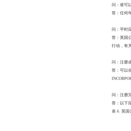
问：
谁可
答：
任何
问：
平时
答：
英国
行动，有
问：
注册
答：
可以
INCOR
问：
注册
答：
以下应
表 6. 英