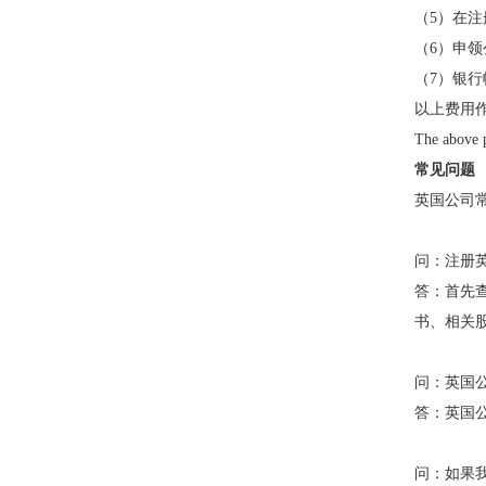
（5）在
（6）申
（7）银
以上费用作
The above p
常见问题
英国公司
问：
注册
答：
首先
书、相关
问：
英国
答：
英国
问：
如果