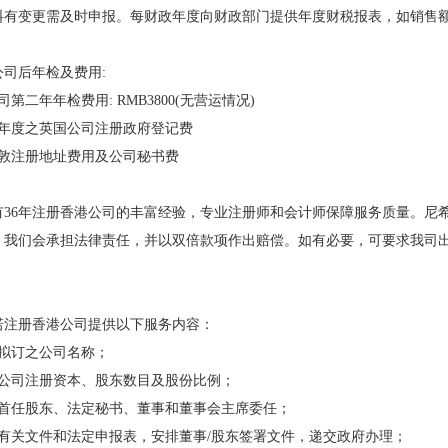
料有变更需及时申报。每财政年度向财政部门提供年度财税报表，如销售额
公司后年检及费用:
第二年年检费用: RMB3800(无营运情况)
年度之英国公司注册政府登记费
敦注册地址费用及公司秘书费
有36年注册香港公司的丰富经验，专业注册师和会计师保障服务质量。尼
我们会承担法律责任，并以双倍款项作出赔偿。如有必要，可要求我司出具具有法
诺注册香港公司提供以下服务内容：
准拟订之公司名称；
认公司注册资本、股东数目及股份比例；
定首任股东、法定秘书、董事和董事会主席委任；
备有关文件和法定申报表，安排董事/股东签署文件，递交政府办理；