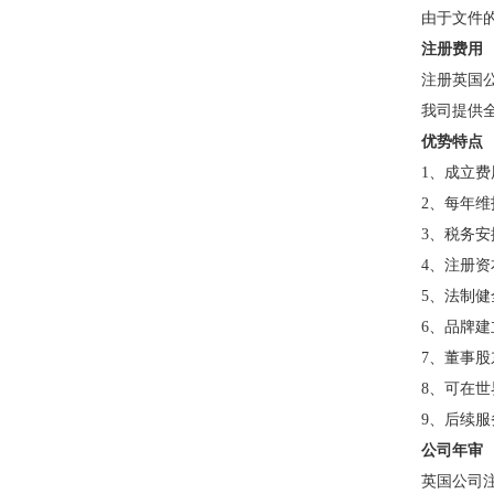
由于文件
注册费用
注册英国
我司提供
优势特点
1、
成立费
2、
每年维
3、
税务
4、
注册资
5、
法制健
6、
品牌建
7、
董事股
8、
可在世
9、
后续服
公司年审
英国公司注