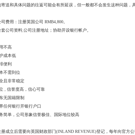
的寄送和具体问题的往返可能会有所延误，但一般都不会发生这种问题，
公司费用：
注册英国公司 RMB4,800。
全套公司资料;公司注册地址；协助开设银行帐户。
用不高
护成本低
安排便利
本不需到位
全且非常稳定
立 , 信誉度高，信心可靠
东无国籍限制
界任何银行开银行户口
务简单，公司形象信誉极佳、国际地位较高
册成立后需要向英国财政部门(INLAND REVENUE)登记，每年向官方公司管