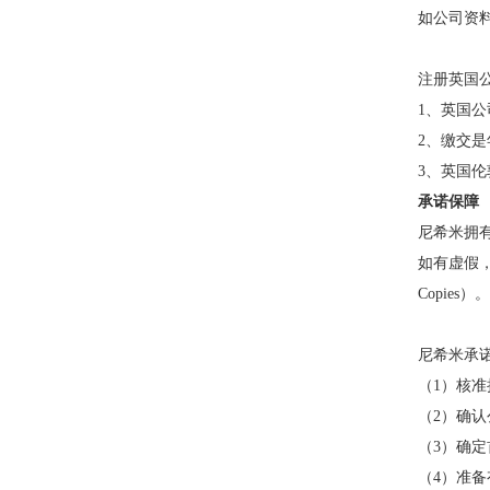
如公司资
注册英国
1、
英国公司
2、
缴交是
3、
英国伦
承诺保障
尼希米拥
如有虚假，
Copies）。
尼希米承
（1）核
（2）确
（3）确
（4）准