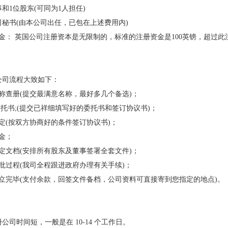
事和1位股东(可同为1人担任)
司秘书(由本公司出任，已包在上述费用内)
金： 英国公司注册资本是无限制的，标准的注册资金是100英镑，超过此
公司流程大致如下：
称查册(提交最满意名称，最好多几个备选)；
委托书;(提交已祥细填写好的委托书和签订协议书)；
定(按双方协商好的条件签订协议书)；
金；
定文档(安排所有股东及董事签署全套文件)；
批过程(我司全程跟进政府办理有关手续)；
立完毕(支付余款，回签文件备档，公司资料可直接寄到您指定的地点)。
册公司时间短，
一般是在 10-14 个工作日
。