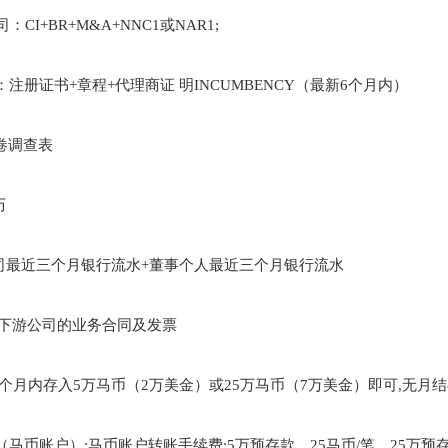
司：
CI+BR+M&A+NNC1
或
NAR1;
：注册证书
+
章程
+
代理商证 明
INCUMBENCY
（最新
6
个月内）
卷调查表
历
司最近三个月银行流水
+
董事个人最近三个月银行流水
下游公司的业务合同及发票
个月内存入
5
万马币（
2
万美金）或
25
万马币（
7
万美金）即可
,
无月结
（马币账户）
:
马币账户转账手续费
:5
万预存款，
25
马币
/
笔，
25
万预