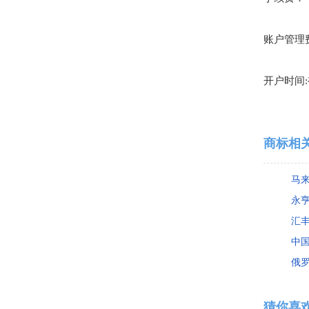
账户管理
开户时间
:
商标相
马来
永
汇
中
俄
猜你喜