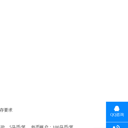
存要求
QQ咨询
现在有优惠活动吗
存款，
5
马币
/
笔 ，外币账户：
100
马币
/
笔