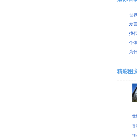
发
找代
个
为
精彩图
世
香
拜