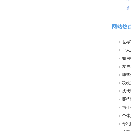
势
网站热
世界
个人
如何
发票
哪些
税收
找代
哪些
为什
个体
专利