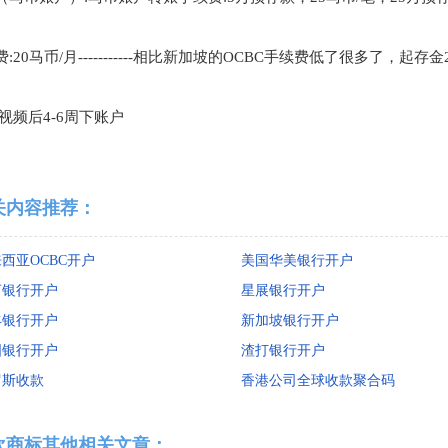
费
:20
马币
/
月
-----------
相比新加坡的
OCBC
手续费低了很多了，起存金
视频后
4-6
周下账户
关内容推荐：
西亚OCBC开户
美国华美银行开户
亨银行开户
星展银行开户
丰银行开户
新加坡银行开户
国银行开户
渣打银行开户
罗斯收款
香港公司全球收款聚合码
欢商标其他相关文章：