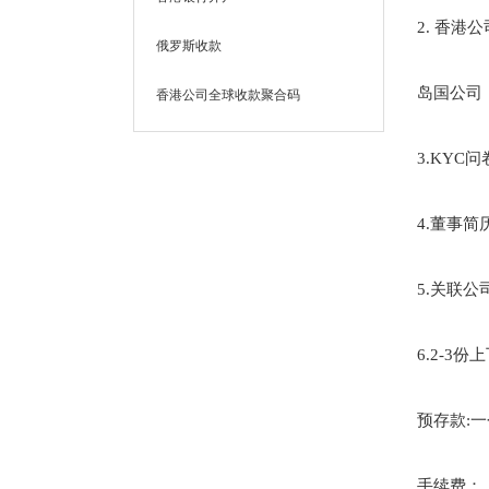
2.
香港公
俄罗斯收款
岛国公司
香港公司全球收款聚合码
3.KYC
问
4.
董事简
5.
关联公
6.2-3
份上
预存款
:
一
手续费：