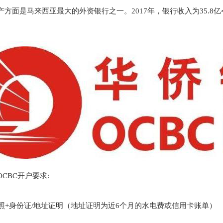
产方面是马来西亚最大的外资银行之一。
2017
年，银行收入为
35.8
亿
OCBC
开户要求
:
照
+
身份证
/
地址证明（地址证明为近
6
个月的水电费或信用卡账单）