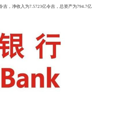
令吉，净收入为
7.5723
亿令吉，总资产为
794.7
亿