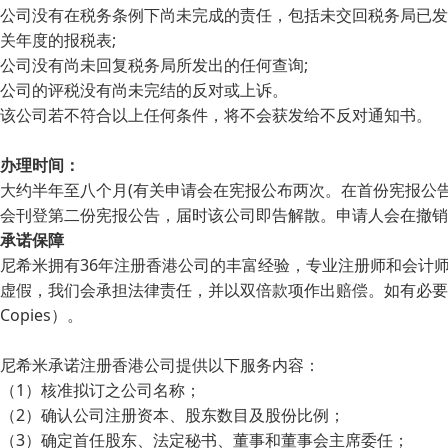
公司没有在税务条例下尚未完成的责任，包括未交回税务局已发
关年度的报税表;
公司没有尚未回复税务局所发出的任何查询;
公司的评税没有尚未完结的反对或上诉。
该公司若不符合以上任何条件，将不会获发给不反对通知书。
办理时间：
大约半年至八个月(有关申请会在宪报公布两次。在首份宪报公
会刊登第二份宪报公告，届时该公司即告解散。申请人会在撤销
承诺保障
尼希米拥有36年注册香港公司的丰富经验，专业注册师和会计
虚假，我们会承担法律责任，并以双倍款项作出赔偿。如有必要，可要
Copies）。
尼希米承诺注册香港公司提供以下服务内容：
（1）核准拟订之公司名称；
（2）确认公司注册资本、股东数目及股份比例；
（3）确定首任股东、法定秘书、董事和董事会主席委任；