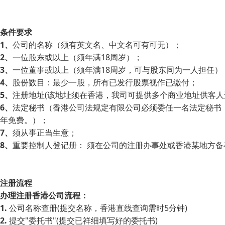
条件要求
1、
公司的名称（须有英文名、中文名可有可无）；
2、
一位股东或以上（须年满18周岁）；
3、
一位董事或以上（须年满18周岁，可与股东同为一人担任）
4、
股份数目：最少一股，所有已发行股票视作已缴付；
5、
注册地址(该地址须在香港，我司可提供多个商业地址供客人
6、
法定秘书（香港公司法规定有限公司必须委任一名法定秘书，
年免费。）；
7、
须从事正当生意；
8、
重要控制人登记册： 须在公司的注册办事处或香港某地方
注册流程
办理注册香港公司流程：
1.
公司名称查册(提交名称，香港直线查询需时5分钟)
2.
提交"委托书"(提交已祥细填写好的委托书)