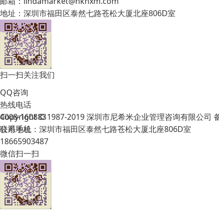
邮箱：lindamarket@hknxm.com
地址：
深圳市福田区泰然七路苍松大厦北座806D室
扫一扫关注我们
QQ咨询
热线电话
Copyright © 1987-2019 深圳市尼希米企业管理咨询有限公司
4008-160883
公司地址：深圳市福田区泰然七路苍松大厦北座806D室
联系手机
18665903487
微信扫一扫