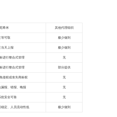
尼希米
其他代理组织
立等可取
极少做到
证当天上报
极少做到
标进行整合式管理
无
标进行整合式管理
部分提供
免侵权或丧失商标权
无
免漏报、错报、晚报
无
系统安全可靠
无
司稳定、人员流动性低
极少做到