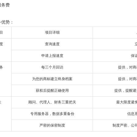
服务费
务优势：
目
项目详细
度
查询速度
申请上报速度
保
务
每三个月回访
提供，对商
为您的商标建立终身档案
提供，对商
获权后提醒正确使用
提供，提醒避
性
顾问、代理人、财务三重把关
最大限度避
专用服务器，数据多重备份
信息
严密的保密制度
制度严密、公