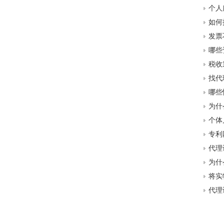
个人
如何
发票
哪些
税收
找代
哪些
为什
个体
专利
代理
为什
将实
代理