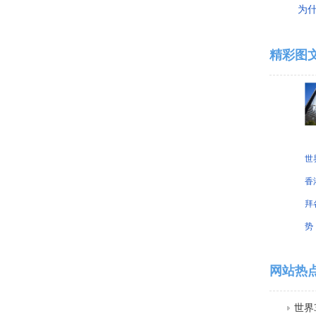
为
精彩图
世
香
拜
势
网站热
世界