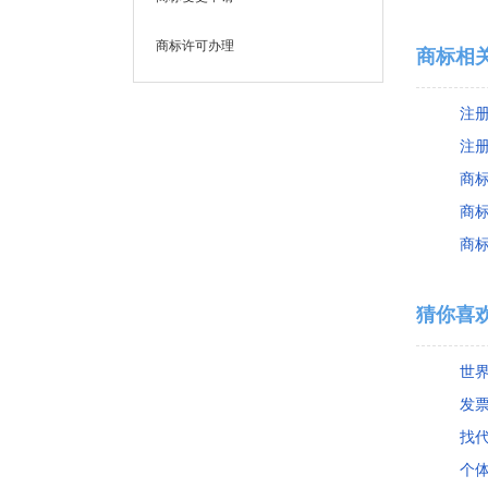
商标许可办理
商标相
注
注
商
商
商
猜你喜
发
找代
个