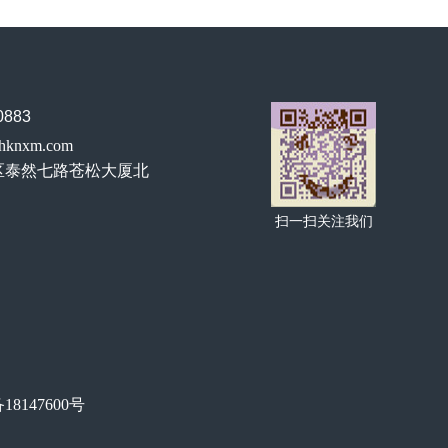
883
hknxm.com
区泰然七路苍松大厦北
扫一扫关注我们
18147600号